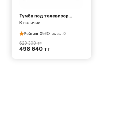
Тумба под телевизор
Ницца белая
В наличии
Рейтинг
0
Отзывы:
0
623 300
тг
498 640
тг