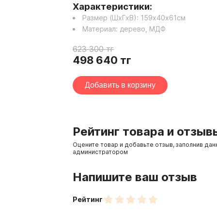
Характеристики:
Размер (ШхГхВ):
159
х
40
х
61
см
Материал:
дерево, МДФ
623 300
тг
498 640
тг
Добавить в корзину
Рейтинг товара и отзыв
Оцените товар и добавьте отзыв, заполнив да
администратором
Напишите ваш отзыв
Рейтинг