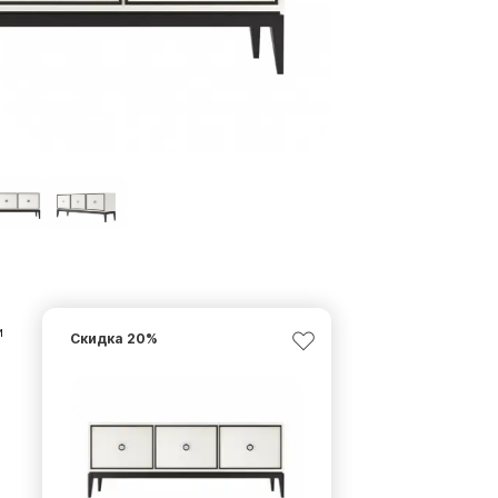
и
Скидка
20
%