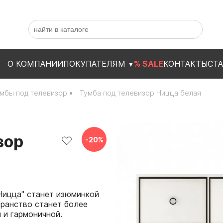
О КОМПАНИИ
ПОКУПАТЕЛЯМ
% SALE
КОНТАКТЫ
СТ
▼
мбы под телевизор
Тумба под телевизор Ницца белая
зор
-
20
%
Ницца" станет изюминкой
транство станет более
 и гармоничной.