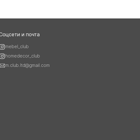
Соцсети и почта
mebel_club
homedecor_club
m.club.ltd@gmail.com