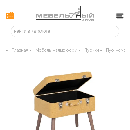
Главная
Мебель малых форм
Пуфики
Пуф-чемода