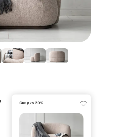
и
Скидка
20
%