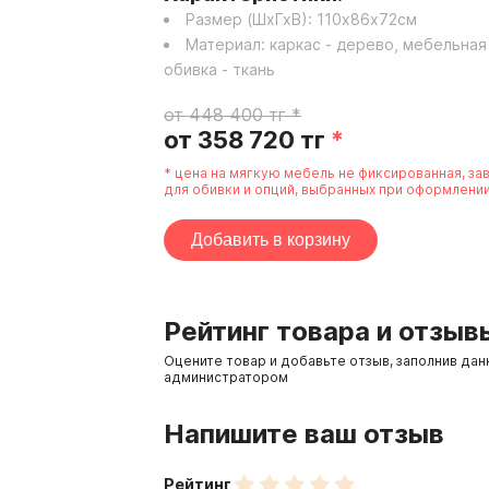
Размер (ШхГхВ):
110
х
86
х
72
см
Материал:
каркас - дерево, мебельная
обивка - ткань
от
448 400
тг
*
от
358 720
тг
*
* цена на мягкую мебель не фиксированная, зав
для обивки и опций, выбранных при оформлении
Добавить в корзину
Рейтинг товара и отзыв
Оцените товар и добавьте отзыв, заполнив да
администратором
Напишите ваш отзыв
Рейтинг