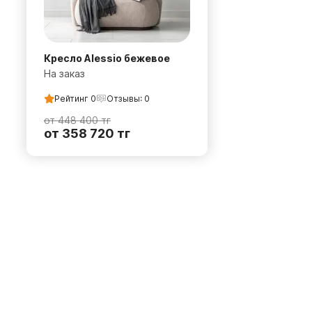
Кресло Alessio бежевое
На заказ
Рейтинг
0
Отзывы:
0
от
448 400
тг
от
358 720
тг