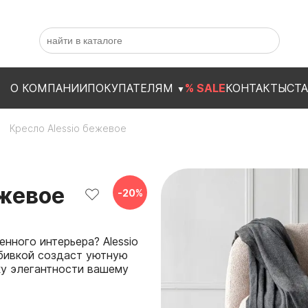
О КОМПАНИИ
ПОКУПАТЕЛЯМ
% SALE
КОНТАКТЫ
СТ
▼
Кресло Alessio бежевое
ежевое
-
20
%
нного интерьера? Alessio
обивкой создаст уютную
ку элегантности вашему