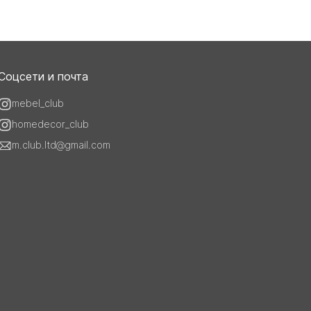
Соцсети и почта
mebel_club
homedecor_club
m.club.ltd@gmail.com