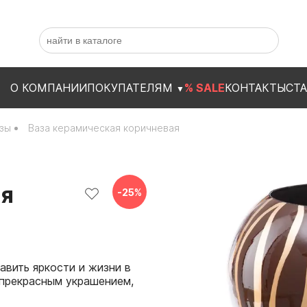
О КОМПАНИИ
ПОКУПАТЕЛЯМ
% SALE
КОНТАКТЫ
СТ
▼
зы
Ваза керамическая коричневая
ая
-
25
%
авить яркости и жизни в
 прекрасным украшением,