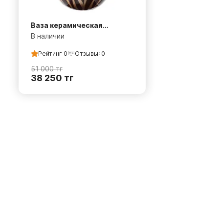
Ваза керамическая
коричневая
В наличии
Рейтинг
0
Отзывы:
0
51 000
тг
38 250
тг