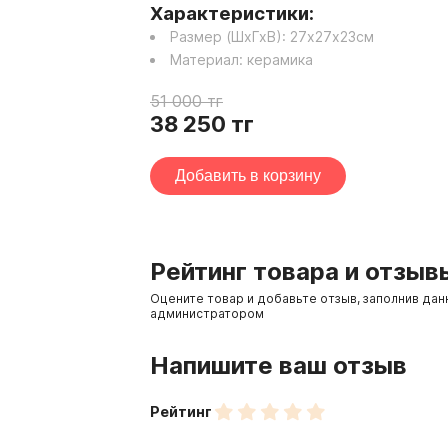
Характеристики:
Размер (ШхГхВ):
27
х
27
х
23
см
Материал:
керамика
51 000
тг
38 250
тг
Добавить в корзину
Рейтинг товара и отзыв
Оцените товар и добавьте отзыв, заполнив да
администратором
Напишите ваш отзыв
Рейтинг